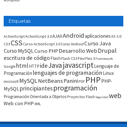
Wordpress
Etiquetas
Android
aplicaciones
AJAX
ActionScript
ActionScript 3.0
AS 3.0
CSS
Curso Java
CS3
Curso ActionScript 3.0
Curso Android
Drupal
Desarrollo Web
Curso MySQL
Curso PHP
escritura de código
Flash
Flash CS3
Flex
Flex 3
Framework
javascript
Java
html
ide
Lenguaje de
HTTP
Google
lenguajes de programación
Programación
Linux
PHP
MySQL
NetBeans
Panini
PHP-
microsoft
PDF
programación
principiantes
MySQL
web
Programación Orientada a Objetos
Proyectos Flash
Seguridad
Web con PHP
XML