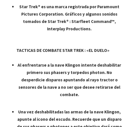
Star Trek® es una marca registrada por Paramount
Pictures Corporation. Gráficos y algunos sonidos
tomados de Star Trek® : Starfleet Command™,
Interplay Productions.
TACTICAS DE COMBATE STAR TREK : «EL DUELO»
Al enfrentarse a la nave Klingon intente deshabilitar
primero sus phasers y torpedos photon. No
desperdicie disparos apuntando al rayo tractor o
sensores de la nave a no ser que desee retirarse del
combate.
Una vez deshabilitadas las armas de la nave Klingon,
apunte al icono del escudo. Recuerde que un disparo
de sus phasers o photones a este objetivo dará como