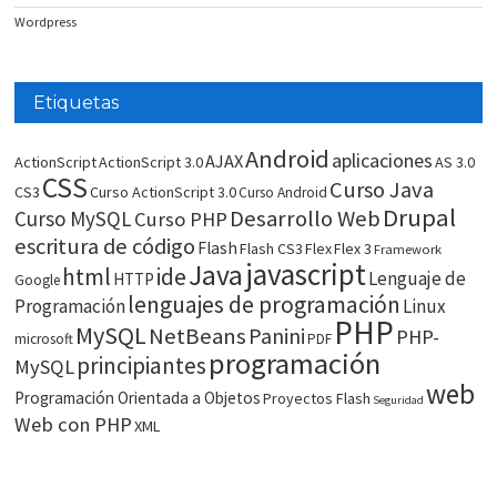
Wordpress
Etiquetas
Android
aplicaciones
AJAX
ActionScript
ActionScript 3.0
AS 3.0
CSS
Curso Java
CS3
Curso ActionScript 3.0
Curso Android
Drupal
Desarrollo Web
Curso MySQL
Curso PHP
escritura de código
Flash
Flash CS3
Flex
Flex 3
Framework
javascript
Java
html
ide
Lenguaje de
HTTP
Google
lenguajes de programación
Programación
Linux
PHP
MySQL
NetBeans
Panini
PHP-
microsoft
PDF
programación
principiantes
MySQL
web
Programación Orientada a Objetos
Proyectos Flash
Seguridad
Web con PHP
XML