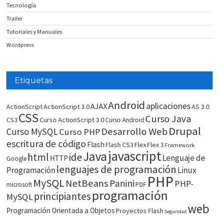
Tecnología
Trailer
Tutoriales y Manuales
Wordpress
Etiquetas
Android
aplicaciones
AJAX
ActionScript
ActionScript 3.0
AS 3.0
CSS
Curso Java
CS3
Curso ActionScript 3.0
Curso Android
Drupal
Desarrollo Web
Curso MySQL
Curso PHP
escritura de código
Flash
Flash CS3
Flex
Flex 3
Framework
javascript
Java
html
ide
Lenguaje de
HTTP
Google
lenguajes de programación
Programación
Linux
PHP
MySQL
NetBeans
Panini
PHP-
microsoft
PDF
programación
principiantes
MySQL
web
Programación Orientada a Objetos
Proyectos Flash
Seguridad