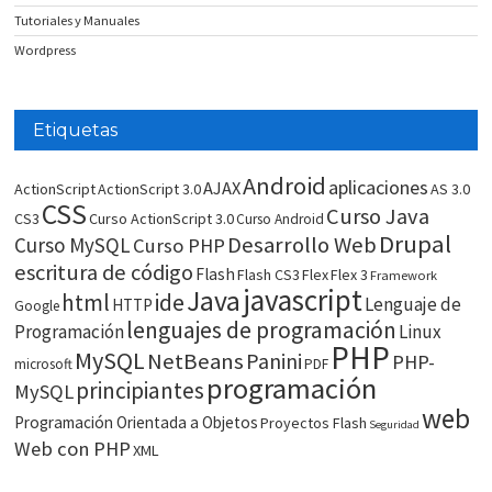
Tutoriales y Manuales
Wordpress
Etiquetas
Android
aplicaciones
AJAX
ActionScript
ActionScript 3.0
AS 3.0
CSS
Curso Java
CS3
Curso ActionScript 3.0
Curso Android
Drupal
Desarrollo Web
Curso MySQL
Curso PHP
escritura de código
Flash
Flash CS3
Flex
Flex 3
Framework
javascript
Java
html
ide
Lenguaje de
HTTP
Google
lenguajes de programación
Programación
Linux
PHP
MySQL
NetBeans
Panini
PHP-
microsoft
PDF
programación
principiantes
MySQL
web
Programación Orientada a Objetos
Proyectos Flash
Seguridad
Web con PHP
XML