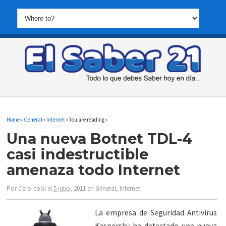
Home
»
General
»
Internet
» You are reading »
Una nueva Botnet TDL-4
casi indestructible
amenaza todo Internet
Por
Cero-cool
el
5 julio, 2011
en
General
,
Internet
La empresa de Seguridad Antivirus
Kaspersky ha detectado una nueva