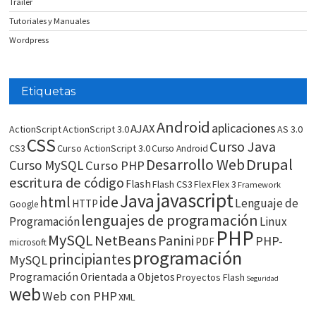
Trailer
Tutoriales y Manuales
Wordpress
Etiquetas
Android
aplicaciones
AJAX
ActionScript
ActionScript 3.0
AS 3.0
CSS
Curso Java
CS3
Curso ActionScript 3.0
Curso Android
Drupal
Desarrollo Web
Curso MySQL
Curso PHP
escritura de código
Flash
Flash CS3
Flex
Flex 3
Framework
javascript
Java
html
ide
Lenguaje de
HTTP
Google
lenguajes de programación
Programación
Linux
PHP
MySQL
NetBeans
Panini
PHP-
PDF
microsoft
programación
principiantes
MySQL
Programación Orientada a Objetos
Proyectos Flash
Seguridad
web
Web con PHP
XML