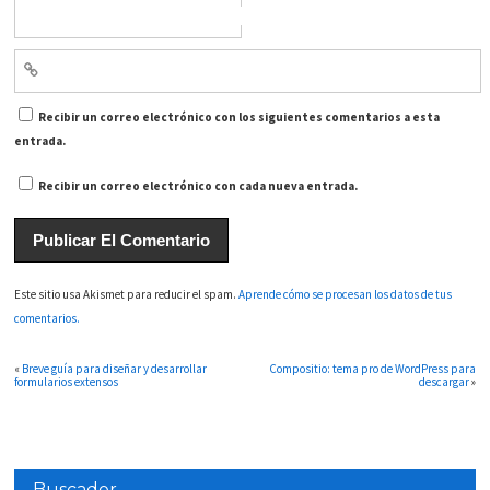
Recibir un correo electrónico con los siguientes comentarios a esta
entrada.
Recibir un correo electrónico con cada nueva entrada.
Este sitio usa Akismet para reducir el spam.
Aprende cómo se procesan los datos de tus
comentarios.
«
Breve guía para diseñar y desarrollar
Compositio: tema pro de WordPress para
formularios extensos
descargar
»
Buscador