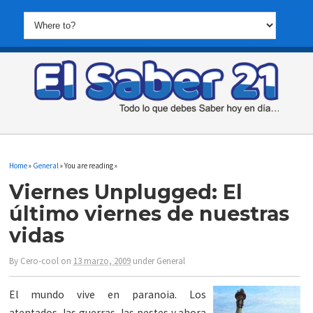
Home
»
General
» You are reading »
Viernes Unplugged: El
último viernes de nuestras
vidas
By
Cero-cool
on
13 marzo, 2009
under
General
El mundo vive en paranoia. Los
atentados, las guerras, las pestes y ahora