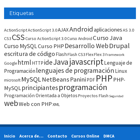
Etiquetas
Android
aplicaciones
AJAX
ActionScript
ActionScript 3.0
AS 3.0
CSS
Curso Java
CS3
Curso ActionScript 3.0
Curso Android
Drupal
Desarrollo Web
Curso MySQL
Curso PHP
escritura de código
Flash
Flash CS3
Flex
Flex 3
Framework
javascript
Java
html
ide
Lenguaje de
HTTP
Google
lenguajes de programación
Programación
Linux
PHP
MySQL
NetBeans
Panini
PHP-
PDF
microsoft
programación
principiantes
MySQL
Programación Orientada a Objetos
Proyectos Flash
Seguridad
web
Web con PHP
XML
Inicio
Acerca de…
Contacto
Cursos Online
DMCA