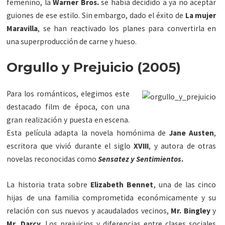
femenino, la
Warner Bros.
se había decidido a ya no aceptar
guiones de ese estilo. Sin embargo, dado el éxito de
La mujer
Maravilla
, se han reactivado los planes para convertirla en
una superproducción de carne y hueso.
Orgullo y Prejuicio (2005)
Para los románticos, elegimos este
destacado film de época, con una
gran realización y puesta en escena.
Esta película adapta la novela homónima de
Jane Austen
,
escritora que vivió durante el siglo
XVIII
, y autora de otras
novelas reconocidas como
S
ensatez y Sentimientos
.
La historia trata sobre
Elizabeth Bennet
, una de las cinco
hijas de una familia comprometida económicamente y su
relación con sus nuevos y acaudalados vecinos,
Mr. Bingley
y
Mr. Darcy
. Los prejuicios y diferencias entre clases sociales