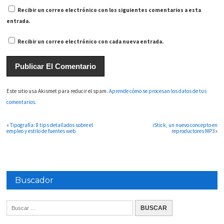
Recibir un correo electrónico con los siguientes comentarios a esta
entrada.
Recibir un correo electrónico con cada nueva entrada.
Este sitio usa Akismet para reducir el spam.
Aprende cómo se procesan los datos de tus
comentarios.
«
Tipografía: 8 tips detallados sobre el
iStick, un nuevo concepto en
empleo y estilo de fuentes web
reproductores MP3
»
Buscador