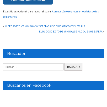
Este sitio usa Akismet para reducir el spam.
Aprende cómo se procesan los datos de tus
comentarios.
«
MICROSOFT DICE WINDOWS VISTA BLACK ISO EDICION CONTIENE VIRUS
EL DUDOSO ÉXITO DE WINDOWS 7 Y LO QUE NOS ESPERA
»
Buscador
Búscanos en Facebook