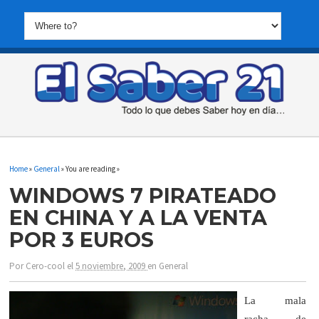
Home
»
General
» You are reading »
WINDOWS 7 PIRATEADO
EN CHINA Y A LA VENTA
POR 3 EUROS
Por
Cero-cool
el
5 noviembre, 2009
en
General
La mala
racha de