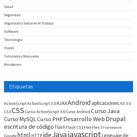
Salud
Seguridad
Seguridad y Salud en el Trabajo
Software
Tecnología
Trailer
Tutoriales y Manuales
Wordpress
Etiquetas
Android
aplicaciones
AJAX
ActionScript
ActionScript 3.0
AS 3.0
CSS
Curso Java
CS3
Curso ActionScript 3.0
Curso Android
Drupal
Desarrollo Web
Curso MySQL
Curso PHP
escritura de código
Flash
Flash CS3
Flex
Flex 3
Framework
javascript
Java
html
ide
Lenguaje de
HTTP
Google