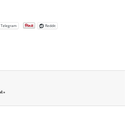
Telegram
Reddit
l »