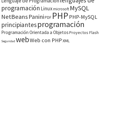
lenguajes de
Lenguaje de Programación
MySQL
programación
Linux
microsoft
PHP
NetBeans
Panini
PHP-MySQL
PDF
programación
principiantes
Programación Orientada a Objetos
Proyectos Flash
web
Web con PHP
XML
Seguridad