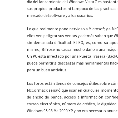
día del lanzamiento del Windows Vista 7 es bastant
sus propios productos ni tampoco de las practicas 
mercado del software y a los usuarios.
Lo que realmente pone nervioso a Microsoft y a McC
ellos ven peligrar sus ventas y además saben que W
sin demasiada dificultad. El EO, es, como su apod
mismo, Bifrose no causa mucho daño a una máquina
Un PC esta infectado por una Puerta Trasera (BackOr
puede permitirle descargar mas herramientas hacke
para un buen antivirus.
Los foros están llenos de consejos útiles sobre có
McCormack señaló que usar en cualquier momento u
de ancho de banda, acceso a información confiden
correo electrónico, número de crédito, la dignidad
Windows 95 98 Me 2000 XP y no era necesario anunci