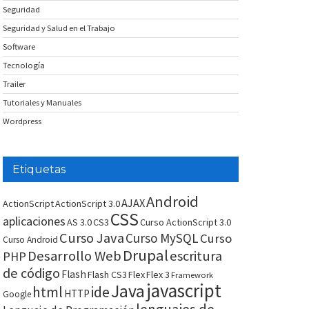
Seguridad
Seguridad y Salud en el Trabajo
Software
Tecnología
Trailer
Tutoriales y Manuales
Wordpress
Etiquetas
Android
AJAX
ActionScript
ActionScript 3.0
CSS
aplicaciones
AS 3.0
CS3
Curso ActionScript 3.0
Curso Java
Curso MySQL
Curso
Curso Android
Drupal
Desarrollo Web
escritura
PHP
de código
Flash
Flash CS3
Flex
Flex 3
Framework
javascript
Java
html
ide
HTTP
Google