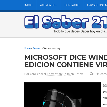
INICIO
ACERCA DE…
CONTACTO
CURSOS ONLI
Home
»
General
» You are reading »
MICROSOFT DICE WIN
EDICION CONTIENE VI
Por
Cero-cool
el
5 noviembre, 2009
en
General
Sin come
Mi
co
vi
en