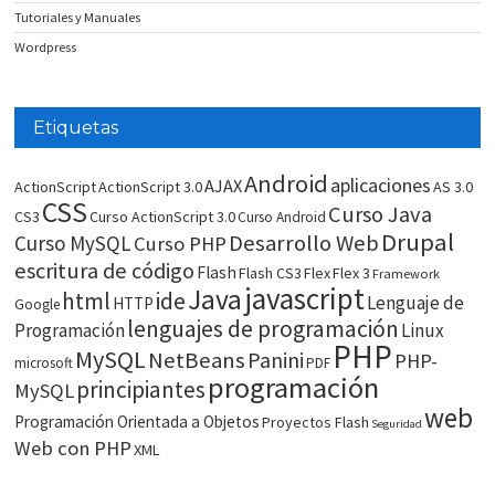
Tutoriales y Manuales
Wordpress
Etiquetas
Android
aplicaciones
AJAX
ActionScript
ActionScript 3.0
AS 3.0
CSS
Curso Java
CS3
Curso ActionScript 3.0
Curso Android
Drupal
Desarrollo Web
Curso MySQL
Curso PHP
escritura de código
Flash
Flash CS3
Flex
Flex 3
Framework
javascript
Java
html
ide
Lenguaje de
HTTP
Google
lenguajes de programación
Programación
Linux
PHP
MySQL
NetBeans
Panini
PHP-
microsoft
PDF
programación
principiantes
MySQL
web
Programación Orientada a Objetos
Proyectos Flash
Seguridad
Web con PHP
XML