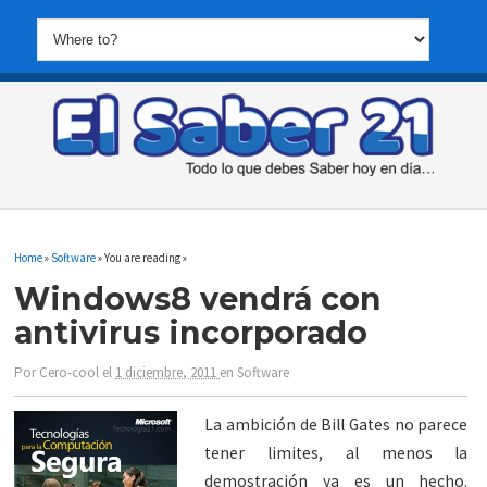
Home
»
Software
» You are reading »
Windows8 vendrá con
antivirus incorporado
Por
Cero-cool
el
1 diciembre, 2011
en
Software
La ambición de Bill Gates no parece
tener limites, al menos la
demostración ya es un hecho.