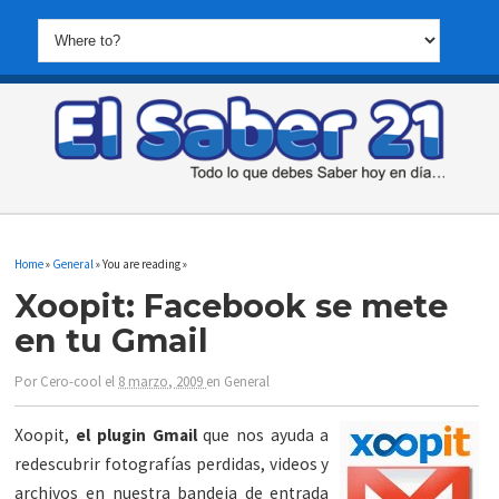
Home
»
General
» You are reading »
Xoopit: Facebook se mete
en tu Gmail
Por
Cero-cool
el
8 marzo, 2009
en
General
Xoopit,
el plugin Gmail
que nos ayuda a
redescubrir fotografías perdidas, videos y
archivos en nuestra bandeja de entrada