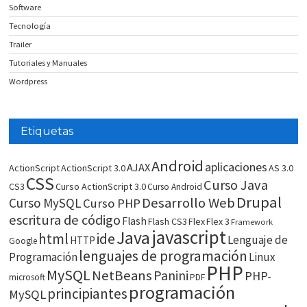
Software
Tecnología
Trailer
Tutoriales y Manuales
Wordpress
Etiquetas
Android
aplicaciones
AJAX
ActionScript
ActionScript 3.0
AS 3.0
CSS
Curso Java
CS3
Curso ActionScript 3.0
Curso Android
Drupal
Desarrollo Web
Curso MySQL
Curso PHP
escritura de código
Flash
Flash CS3
Flex
Flex 3
Framework
javascript
Java
html
ide
Lenguaje de
HTTP
Google
lenguajes de programación
Programación
Linux
PHP
MySQL
NetBeans
Panini
PHP-
microsoft
PDF
programación
principiantes
MySQL