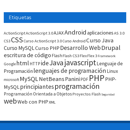
Etiquetas
Android
aplicaciones
AJAX
ActionScript
ActionScript 3.0
AS 3.0
CSS
Curso Java
CS3
Curso ActionScript 3.0
Curso Android
Drupal
Desarrollo Web
Curso MySQL
Curso PHP
escritura de código
Flash
Flash CS3
Flex
Flex 3
Framework
javascript
Java
html
ide
Lenguaje de
HTTP
Google
lenguajes de programación
Programación
Linux
PHP
MySQL
NetBeans
Panini
PHP-
PDF
microsoft
programación
principiantes
MySQL
Programación Orientada a Objetos
Proyectos Flash
Seguridad
web
Web con PHP
XML