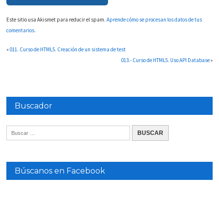
Este sitio usa Akismet para reducir el spam.
Aprende cómo se procesan los datos de tus
comentarios.
«
011. Curso de HTML5. Creación de un sistema de test
013.- Curso de HTML5. Uso API Database
»
Buscador
Búscanos en Facebook