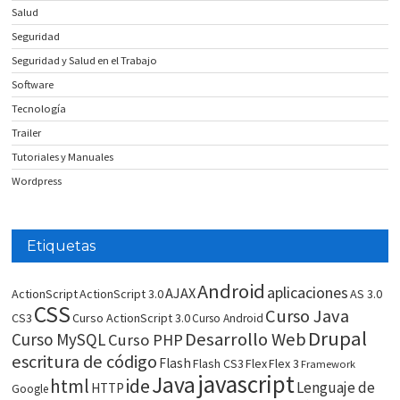
Salud
Seguridad
Seguridad y Salud en el Trabajo
Software
Tecnología
Trailer
Tutoriales y Manuales
Wordpress
Etiquetas
Android
aplicaciones
AJAX
ActionScript
ActionScript 3.0
AS 3.0
CSS
Curso Java
CS3
Curso ActionScript 3.0
Curso Android
Drupal
Desarrollo Web
Curso MySQL
Curso PHP
escritura de código
Flash
Flash CS3
Flex
Flex 3
Framework
javascript
Java
html
ide
Lenguaje de
HTTP
Google