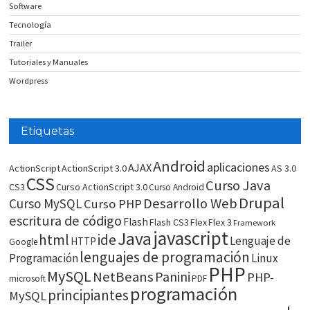
Software
Tecnología
Trailer
Tutoriales y Manuales
Wordpress
Etiquetas
Android
aplicaciones
AJAX
ActionScript
ActionScript 3.0
AS 3.0
CSS
Curso Java
CS3
Curso ActionScript 3.0
Curso Android
Drupal
Desarrollo Web
Curso MySQL
Curso PHP
escritura de código
Flash
Flash CS3
Flex
Flex 3
Framework
javascript
Java
html
ide
Lenguaje de
HTTP
Google
lenguajes de programación
Programación
Linux
PHP
MySQL
NetBeans
Panini
PHP-
microsoft
PDF
programación
principiantes
MySQL