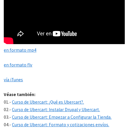
en formato mp4
en formato flv
vía iTunes
Véase también:
01.-
Curso de Ubercart: ¿Qué es Ubercart?.
02.-
Curso de Ubercart: Instalar Drupal y Ubercart.
03.-
Curso de Ubercart: Empezar a Configurar la Tienda.
04.-
Curso de Ubercart: Formato y cotizaciones envíos.