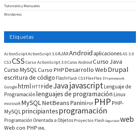
Tutoriales y Manuales
Wordpress
Etiquetas
Android
aplicaciones
AJAX
ActionScript
ActionScript 3.0
AS 3.0
CSS
Curso Java
CS3
Curso ActionScript 3.0
Curso Android
Drupal
Desarrollo Web
Curso MySQL
Curso PHP
escritura de código
Flash
Flash CS3
Flex
Flex 3
Framework
javascript
Java
html
ide
Lenguaje de
HTTP
Google
lenguajes de programación
Programación
Linux
PHP
MySQL
NetBeans
Panini
PHP-
microsoft
PDF
programación
principiantes
MySQL
web
Programación Orientada a Objetos
Proyectos Flash
Seguridad
Web con PHP
XML