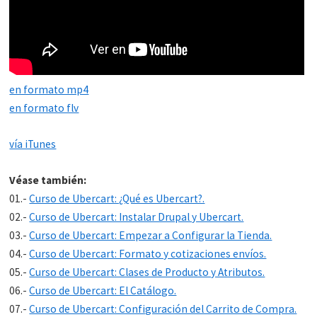
en formato mp4
en formato flv
vía iTunes
Véase también:
01.-
Curso de Ubercart: ¿Qué es Ubercart?.
02.-
Curso de Ubercart: Instalar Drupal y Ubercart.
03.-
Curso de Ubercart: Empezar a Configurar la Tienda.
04.-
Curso de Ubercart: Formato y cotizaciones envíos.
05.-
Curso de Ubercart: Clases de Producto y Atributos.
06.-
Curso de Ubercart: El Catálogo.
07.-
Curso de Ubercart: Configuración del Carrito de Compra.