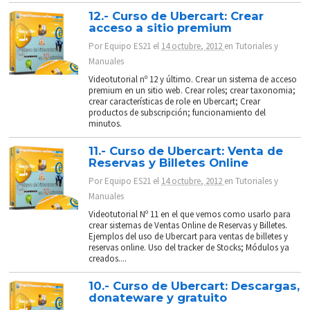
12.- Curso de Ubercart: Crear
acceso a sitio premium
Por
Equipo ES21
el
14 octubre, 2012
en
Tutoriales y
Manuales
Videotutorial nº 12 y último. Crear un sistema de acceso
premium en un sitio web. Crear roles; crear taxonomia;
crear características de role en Ubercart; Crear
productos de subscripción; funcionamiento del
minutos.
11.- Curso de Ubercart: Venta de
Reservas y Billetes Online
Por
Equipo ES21
el
14 octubre, 2012
en
Tutoriales y
Manuales
Videotutorial Nº 11 en el que vemos como usarlo para
crear sistemas de Ventas Online de Reservas y Billetes.
Ejemplos del uso de Ubercart para ventas de billetes y
reservas online. Uso del tracker de Stocks; Módulos ya
creados....
10.- Curso de Ubercart: Descargas,
donateware y gratuito