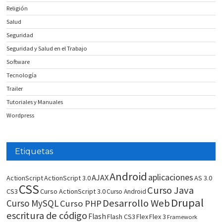
Religión
Salud
Seguridad
Seguridad y Salud en el Trabajo
Software
Tecnología
Trailer
Tutoriales y Manuales
Wordpress
Etiquetas
Android
aplicaciones
AJAX
ActionScript
ActionScript 3.0
AS 3.0
CSS
Curso Java
CS3
Curso ActionScript 3.0
Curso Android
Drupal
Desarrollo Web
Curso MySQL
Curso PHP
escritura de código
Flash
Flash CS3
Flex
Flex 3
Framework