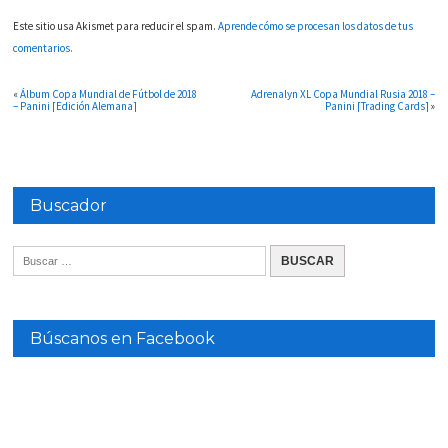
Este sitio usa Akismet para reducir el spam.
Aprende cómo se procesan los datos de tus
comentarios.
«
Álbum Copa Mundial de Fútbol de 2018
Adrenalyn XL Copa Mundial Rusia 2018 –
– Panini [Edición Alemana]
Panini [Trading Cards]
»
Buscador
Búscanos en Facebook