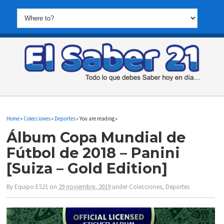
Home
»
Colecciones
»
Deportes
» You are reading »
Álbum Copa Mundial de
Fútbol de 2018 – Panini
[Suiza – Gold Edition]
By
Equipo ES21
on
29 noviembre, 2019
under
Colecciones
,
Deportes