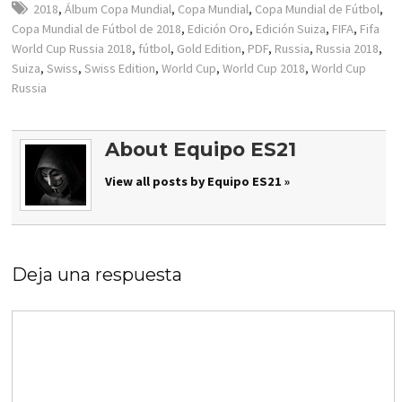
2018
,
Álbum Copa Mundial
,
Copa Mundial
,
Copa Mundial de Fútbol
,
Copa Mundial de Fútbol de 2018
,
Edición Oro
,
Edición Suiza
,
FIFA
,
Fifa
World Cup Russia 2018
,
fútbol
,
Gold Edition
,
PDF
,
Russia
,
Russia 2018
,
Suiza
,
Swiss
,
Swiss Edition
,
World Cup
,
World Cup 2018
,
World Cup
Russia
About Equipo ES21
View all posts by Equipo ES21 »
Deja una respuesta