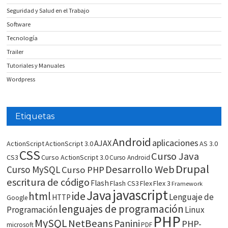
Seguridad y Salud en el Trabajo
Software
Tecnología
Trailer
Tutoriales y Manuales
Wordpress
Etiquetas
Android
aplicaciones
AJAX
ActionScript
ActionScript 3.0
AS 3.0
CSS
Curso Java
CS3
Curso ActionScript 3.0
Curso Android
Drupal
Desarrollo Web
Curso MySQL
Curso PHP
escritura de código
Flash
Flash CS3
Flex
Flex 3
Framework
javascript
Java
html
ide
Lenguaje de
HTTP
Google
lenguajes de programación
Programación
Linux
PHP
MySQL
NetBeans
Panini
PHP-
microsoft
PDF