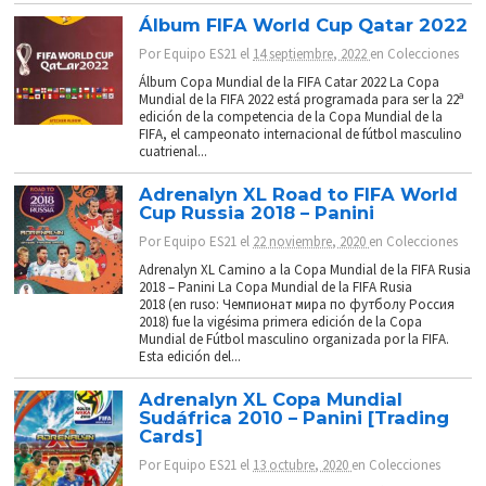
Álbum FIFA World Cup Qatar 2022
Por
Equipo ES21
el
14 septiembre, 2022
en
Colecciones
Álbum Copa Mundial de la FIFA Catar 2022 La Copa
Mundial de la FIFA 2022 está programada para ser la 22ª
edición de la competencia de la Copa Mundial de la
FIFA, el campeonato internacional de fútbol masculino
cuatrienal...
Adrenalyn XL Road to FIFA World
Cup Russia 2018 – Panini
Por
Equipo ES21
el
22 noviembre, 2020
en
Colecciones
Adrenalyn XL Camino a la Copa Mundial de la FIFA Rusia
2018 – Panini La Copa Mundial de la FIFA Rusia
2018 (en ruso: Чемпионат мира по футболу Россия
2018) fue la vigésima primera edición de la Copa
Mundial de Fútbol masculino organizada por la FIFA.
Esta edición del...
Adrenalyn XL Copa Mundial
Sudáfrica 2010 – Panini [Trading
Cards]
Por
Equipo ES21
el
13 octubre, 2020
en
Colecciones