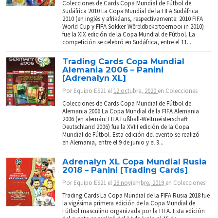
Colecciones de Cards Copa Mundial de Fútbol de
Sudáfrica 2010 La Copa Mundial de la FIFA Sudáfrica
2010 (en inglés y afrikáans, respectivamente: 2010 FIFA
World Cup y FIFA Sokker-Wêreldbekertoernooi in 2010)
fue la XIX edición de la Copa Mundial de Fútbol. La
competición se celebró en Sudáfrica, entre el 11...
Trading Cards Copa Mundial
Alemania 2006 – Panini
[Adrenalyn XL]
Por
Equipo ES21
el
12 octubre, 2020
en
Colecciones
Colecciones de Cards Copa Mundial de Fútbol de
Alemania 2006 La Copa Mundial de la FIFA Alemania
2006 (en alemán: FIFA Fußball-Weltmeisterschaft
Deutschland 2006) fue la XVIII edición de la Copa
Mundial de Fútbol. Esta edición del evento se realizó
en Alemania, entre el 9 de junio y el 9...
Adrenalyn XL Copa Mundial Rusia
2018 – Panini [Trading Cards]
Por
Equipo ES21
el
29 noviembre, 2019
en
Colecciones
Trading Cards La Copa Mundial de la FIFA Rusia 2018 fue
la vigésima primera edición de la Copa Mundial de
Fútbol masculino organizada por la FIFA. Esta edición