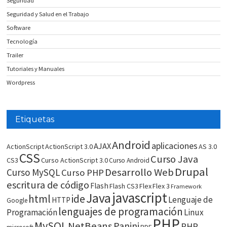
Seguridad
Seguridad y Salud en el Trabajo
Software
Tecnología
Trailer
Tutoriales y Manuales
Wordpress
Etiquetas
Android
aplicaciones
AJAX
ActionScript
ActionScript 3.0
AS 3.0
CSS
Curso Java
CS3
Curso ActionScript 3.0
Curso Android
Drupal
Desarrollo Web
Curso MySQL
Curso PHP
escritura de código
Flash
Flash CS3
Flex
Flex 3
Framework
javascript
Java
html
ide
Lenguaje de
HTTP
Google
lenguajes de programación
Programación
Linux
PHP
MySQL
NetBeans
Panini
PHP-