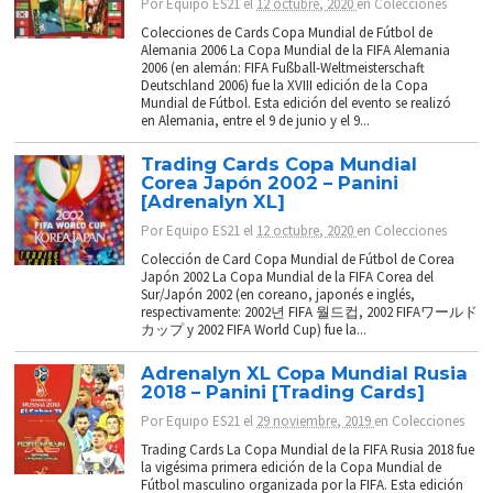
Por
Equipo ES21
el
12 octubre, 2020
en
Colecciones
Colecciones de Cards Copa Mundial de Fútbol de
Alemania 2006 La Copa Mundial de la FIFA Alemania
2006 (en alemán: FIFA Fußball-Weltmeisterschaft
Deutschland 2006) fue la XVIII edición de la Copa
Mundial de Fútbol. Esta edición del evento se realizó
en Alemania, entre el 9 de junio y el 9...
Trading Cards Copa Mundial
Corea Japón 2002 – Panini
[Adrenalyn XL]
Por
Equipo ES21
el
12 octubre, 2020
en
Colecciones
Colección de Card Copa Mundial de Fútbol de Corea
Japón 2002 La Copa Mundial de la FIFA Corea del
Sur/Japón 2002 (en coreano, japonés e inglés,
respectivamente: 2002년 FIFA 월드컵, 2002 FIFAワールド
カップ y 2002 FIFA World Cup) fue la...
Adrenalyn XL Copa Mundial Rusia
2018 – Panini [Trading Cards]
Por
Equipo ES21
el
29 noviembre, 2019
en
Colecciones
Trading Cards La Copa Mundial de la FIFA Rusia 2018 fue
la vigésima primera edición de la Copa Mundial de
Fútbol masculino organizada por la FIFA. Esta edición