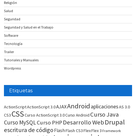
Religión
Salud
Seguridad
Seguridad y Salud en el Trabajo
Software
Tecnología
Trailer
Tutoriales y Manuales
Wordpress
Etiquetas
Android
aplicaciones
AJAX
ActionScript
ActionScript 3.0
AS 3.0
CSS
Curso Java
CS3
Curso ActionScript 3.0
Curso Android
Drupal
Desarrollo Web
Curso MySQL
Curso PHP
escritura de código
Flash
Flash CS3
Flex
Flex 3
Framework