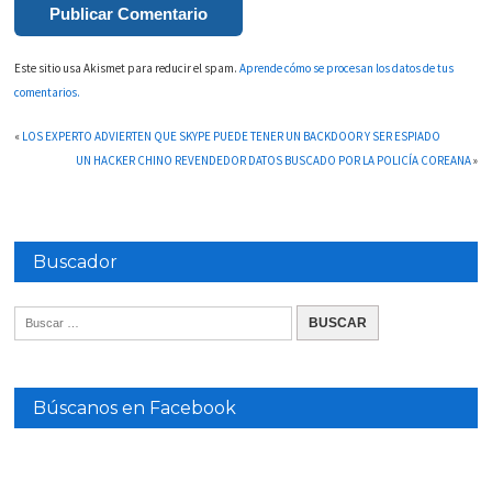
Este sitio usa Akismet para reducir el spam.
Aprende cómo se procesan los datos de tus
comentarios.
«
LOS EXPERTO ADVIERTEN QUE SKYPE PUEDE TENER UN BACKDOOR Y SER ESPIADO
UN HACKER CHINO REVENDEDOR DATOS BUSCADO POR LA POLICÍA COREANA
»
Buscador
Búscanos en Facebook