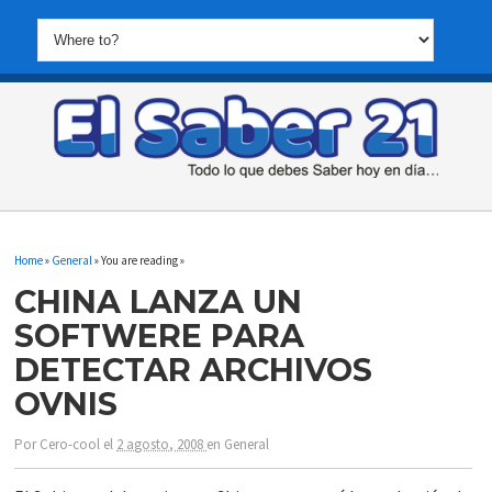
Home
»
General
» You are reading »
CHINA LANZA UN
SOFTWERE PARA
DETECTAR ARCHIVOS
OVNIS
Por
Cero-cool
el
2 agosto, 2008
en
General