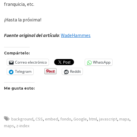
franquicia, etc.
¡Hasta la próxima!
Fuente original del artículo
:
WadeHammes
Compártelo:
Correo electrónico
WhatsApp
Telegram
Reddit
Me gusta esto:
background
,
CSS
,
embed
,
fondo
,
Google
,
html
,
javascript
,
mapa
,
maps
,
z-index