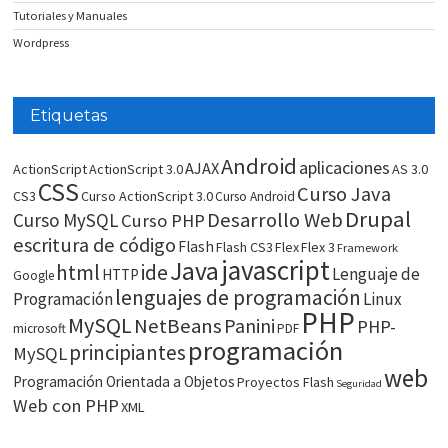
Tutoriales y Manuales
Wordpress
Etiquetas
Android
aplicaciones
AJAX
ActionScript
ActionScript 3.0
AS 3.0
CSS
Curso Java
CS3
Curso ActionScript 3.0
Curso Android
Drupal
Desarrollo Web
Curso MySQL
Curso PHP
escritura de código
Flash
Flash CS3
Flex
Flex 3
Framework
javascript
Java
html
ide
Lenguaje de
HTTP
Google
lenguajes de programación
Programación
Linux
PHP
MySQL
NetBeans
Panini
PHP-
microsoft
PDF
programación
principiantes
MySQL
web
Programación Orientada a Objetos
Proyectos Flash
Seguridad
Web con PHP
XML