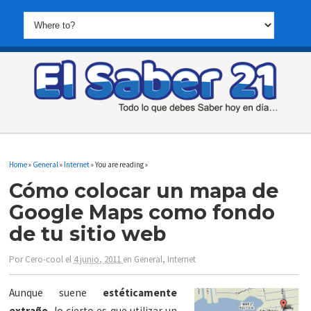
Home
»
General
»
Internet
» You are reading »
Cómo colocar un mapa de
Google Maps como fondo
de tu sitio web
Por
Cero-cool
el
4 junio, 2011
en
General
,
Internet
Aunque suene
estéticamente
extraño
, lo cierto es que utilizar un