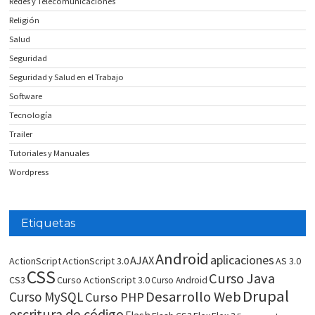
Redes y Telecomunicaciones
Religión
Salud
Seguridad
Seguridad y Salud en el Trabajo
Software
Tecnología
Trailer
Tutoriales y Manuales
Wordpress
Etiquetas
Android
aplicaciones
AJAX
ActionScript
ActionScript 3.0
AS 3.0
CSS
Curso Java
CS3
Curso ActionScript 3.0
Curso Android
Drupal
Desarrollo Web
Curso MySQL
Curso PHP
escritura de código