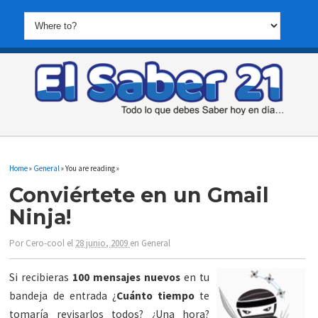
Home
»
General
» You are reading »
Conviértete en un Gmail
Ninja!
Por
Cero-cool
el
28 junio, 2009
en
General
Si recibieras
100 mensajes nuevos
en tu
bandeja de entrada ¿
Cuánto tiempo
te
tomaría revisarlos todos? ¿Una hora?