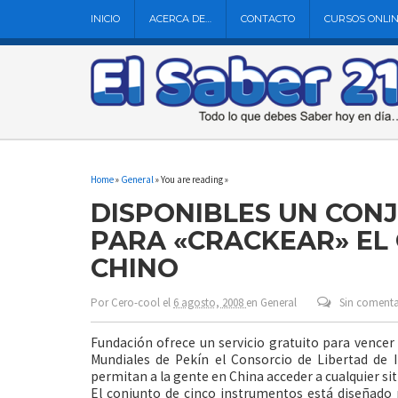
INICIO
ACERCA DE…
CONTACTO
CURSOS ONLI
Home
»
General
» You are reading »
DISPONIBLES UN CON
PARA «CRACKEAR» EL
CHINO
Por
Cero-cool
el
6 agosto, 2008
en
General
Sin comenta
Fundación ofrece un servicio gratuito para vencer 
Mundiales de Pekín el Consorcio de Libertad de 
permitan a la gente en China acceder a cualquier si
El conjunto de cinco instrumentos está diseñado p