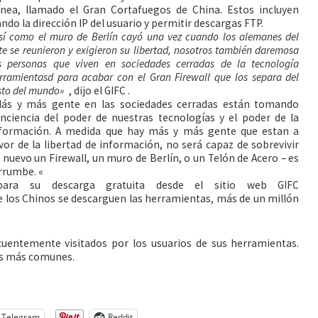
nea, llamado el Gran Cortafuegos de China. Estos incluyen
ndo la dirección IP del usuario y permitir descargas FTP.
sí como el muro de Berlín cayó una vez cuando los alemanes del
te se reunieron y exigieron su libertad, nosotros también daremosa
s personas que viven en sociedades cerradas de la tecnología
rramientasd para acabar con el Gran Firewall que los separa del
sto del mundo»
, dijo el GIFC .
ás y más gente en las sociedades cerradas están tomando
nciencia del poder de nuestras tecnologías y el poder de la
formación. A medida que hay más y más gente que estan a
vor de la libertad de información, no será capaz de sobrevivir
 nuevo un Firewall, un muro de Berlín, o un Telón de Acero – es
rrumbe. «
para su descarga gratuita desde el sitio web GIFC
ue los Chinos se descarguen las herramientas, más de un millón
cuentemente visitados por los usuarios de sus herramientas.
os más comunes.
Telegram
Reddit