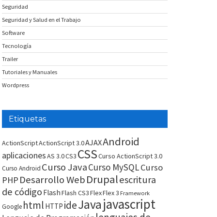
Seguridad
Seguridad y Salud en el Trabajo
Software
Tecnología
Trailer
Tutoriales y Manuales
Wordpress
Etiquetas
Android
AJAX
ActionScript
ActionScript 3.0
CSS
aplicaciones
AS 3.0
CS3
Curso ActionScript 3.0
Curso Java
Curso MySQL
Curso
Curso Android
Drupal
Desarrollo Web
escritura
PHP
de código
Flash
Flash CS3
Flex
Flex 3
Framework
javascript
Java
html
ide
HTTP
Google