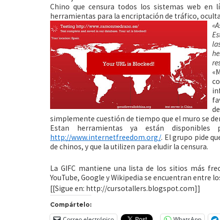
Chino que censura todos los sistemas web en lí
herramientas para la encriptación de tráfico, oculta
«A
Es
la
he
re
«M
co
in
fa
de
simplemente cuestión de tiempo que el muro se de
Estan herramientas ya están disponibles 
http://www.internetfreedom.org/
. El grupo pide q
de chinos, y
que la utilizen para eludir la censura.
La GIFC mantiene una lista de los sitios más fre
YouTube, Google y Wikipedia se encuentran entre l
[[Sigue en: http://cursotallers.blogspot.com]]
Compártelo:
Correo electrónico
WhatsApp