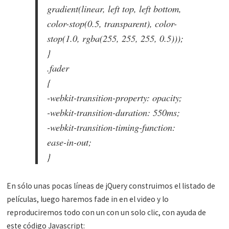
gradient(linear, left top, left bottom,
color-stop(0.5, transparent), color-
stop(1.0, rgba(255, 255, 255, 0.5)));
}
.fader
{
-webkit-transition-property: opacity;
-webkit-transition-duration: 550ms;
-webkit-transition-timing-function:
ease-in-out;
}
En sólo unas pocas líneas de jQuery construimos el listado de
películas, luego haremos fade in en el video y lo
reproduciremos todo con un con un solo clic, con ayuda de
este código Javascript: