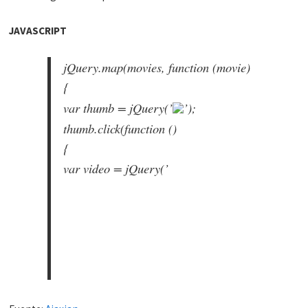
JAVASCRIPT
jQuery.map(movies, function (movie)
{
var thumb = jQuery(’
’);
thumb.click(function ()
{
var video = jQuery(’