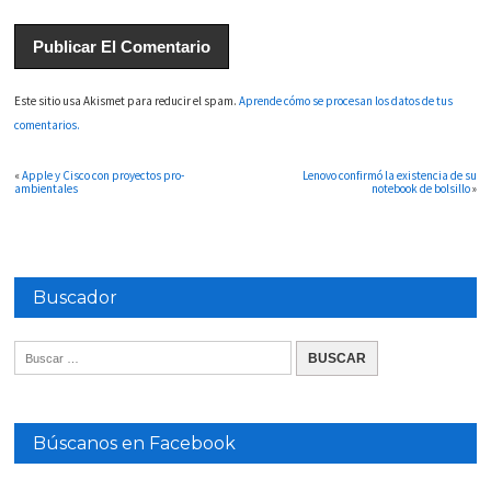
Este sitio usa Akismet para reducir el spam.
Aprende cómo se procesan los datos de tus
comentarios.
«
Apple y Cisco con proyectos pro-
Lenovo confirmó la existencia de su
ambientales
notebook de bolsillo
»
Buscador
Búscanos en Facebook