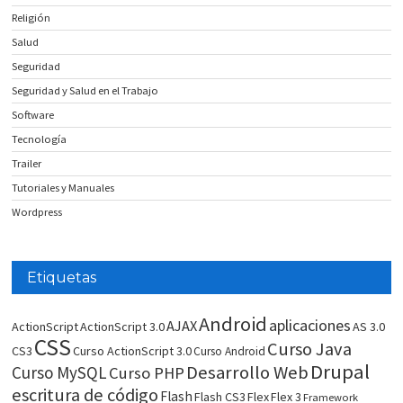
Religión
Salud
Seguridad
Seguridad y Salud en el Trabajo
Software
Tecnología
Trailer
Tutoriales y Manuales
Wordpress
Etiquetas
Android
aplicaciones
AJAX
ActionScript
ActionScript 3.0
AS 3.0
CSS
Curso Java
CS3
Curso ActionScript 3.0
Curso Android
Drupal
Desarrollo Web
Curso MySQL
Curso PHP
escritura de código
Flash
Flash CS3
Flex
Flex 3
Framework