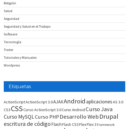
Religión
Salud
Seguridad
Seguridad y Salud en el Trabajo
Software
Tecnología
Trailer
Tutoriales y Manuales
Wordpress
Etiquetas
Android
aplicaciones
AJAX
ActionScript
ActionScript 3.0
AS 3.0
CSS
Curso Java
CS3
Curso ActionScript 3.0
Curso Android
Drupal
Desarrollo Web
Curso MySQL
Curso PHP
escritura de código
Flash
Flash CS3
Flex
Flex 3
Framework