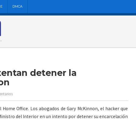
NE
DMCA
tentan detener la
on
entarios
 Home Office. Los abogados de Gary McKinnon, el hacker que
inistro del Interior en un intento por detener su encarcelación