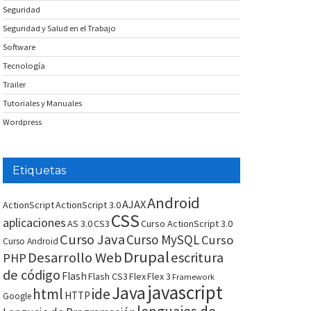
Seguridad
Seguridad y Salud en el Trabajo
Software
Tecnología
Trailer
Tutoriales y Manuales
Wordpress
Etiquetas
Android
AJAX
ActionScript
ActionScript 3.0
CSS
aplicaciones
AS 3.0
CS3
Curso ActionScript 3.0
Curso Java
Curso MySQL
Curso
Curso Android
Drupal
Desarrollo Web
escritura
PHP
de código
Flash
Flash CS3
Flex
Flex 3
Framework
javascript
Java
html
ide
HTTP
Google