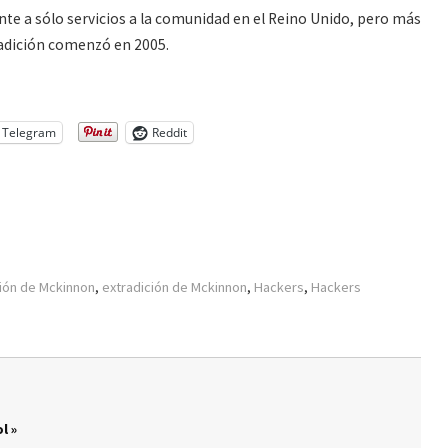
nte a sólo servicios a la comunidad en el Reino Unido, pero más
radición comenzó en 2005.
Telegram
Reddit
ción de Mckinnon
,
extradición de Mckinnon
,
Hackers
,
Hackers
l »