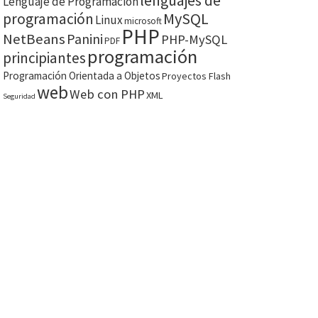
lenguajes de
Lenguaje de Programación
MySQL
programación
Linux
microsoft
PHP
NetBeans
Panini
PHP-MySQL
PDF
programación
principiantes
Programación Orientada a Objetos
Proyectos Flash
web
Web con PHP
XML
Seguridad