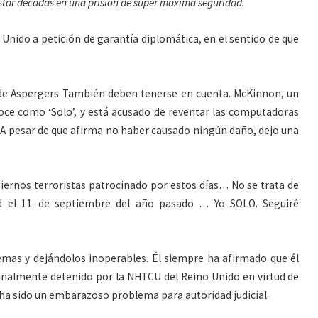
star décadas en una prisión de súper máxima seguridad.
 Unido a petición de garantía diplomática, en el sentido de que
de Aspergers También deben tenerse en cuenta. McKinnon, un
ce como ‘Solo’, y está acusado de reventar las computadoras
2. A pesar de que afirma no haber causado ningún daño, dejo una
obiernos terroristas patrocinado por estos días… No se trata de
d el 11 de septiembre del año pasado … Yo SOLO. Seguiré
emas y dejándolos inoperables. Él siempre ha afirmado que él
inalmente detenido por la NHTCU del Reino Unido en virtud de
ha sido un embarazoso problema para autoridad judicial.