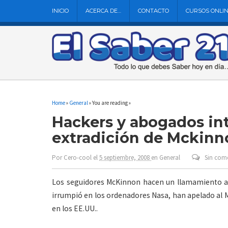
INICIO
ACERCA DE…
CONTACTO
CURSOS ONLI
Home
»
General
» You are reading »
Hackers y abogados in
extradición de Mckinn
Por
Cero-cool
el
5 septiembre, 2008
en
General
Sin com
Los seguidores McKinnon hacen un llamamiento al
irrumpió en los ordenadores Nasa, han apelado al M
en los EE.UU..