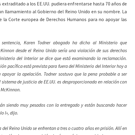
s extraditado a los EE.UU. pudiera enfrentarse hasta 70 años de
 un llamamiento al Gobierno del Reino Unido en su nombre. La
 de la Corte europea de Derechos Humanos para no apoyar las
 sentencia, Karen Todner abogado ha dicho al Ministerio que
cKinnon desde el Reino Unido sería una violación de sus derechos
nisterio del Interior se dice que está examinando la reclamación.
ón pacífica está prevista para fuera del Ministerio del Interior hoy a
a apoyar la apelación. Todner sostuvo que la pena probable a ser
 sistema de justicia de EE.UU. es desproporcionada en relación con
e McKinnon.
tán siendo muy pesados con la entregado y están buscando hacer
o l», dijo.
a del Reino Unido se enfrentan a tres o cuatro años en prisión. Allí en