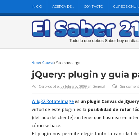
INICIO
ACERCA DE…
CONTACTO
CURSOS ONLI
Home
»
General
» You are reading »
jQuery: plugin y guía 
Por
Cero-cool
el
23 febrero, 2009
en
General
Sin coment
Wilq32.RotateImage
es
un plugin Canvas de jQuery
virtud de este plugin es la
posibilidad de rotar f
(del lado del cliente) sin tener que husmear en int
cómo se hace.
El plugin nos permite elegir tanto la cantidad 