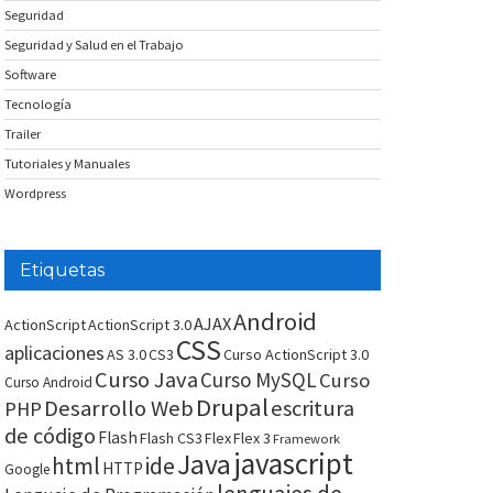
Seguridad
Seguridad y Salud en el Trabajo
Software
Tecnología
Trailer
Tutoriales y Manuales
Wordpress
Etiquetas
Android
AJAX
ActionScript
ActionScript 3.0
CSS
aplicaciones
AS 3.0
CS3
Curso ActionScript 3.0
Curso Java
Curso MySQL
Curso
Curso Android
Drupal
Desarrollo Web
escritura
PHP
de código
Flash
Flash CS3
Flex
Flex 3
Framework
javascript
Java
html
ide
HTTP
Google