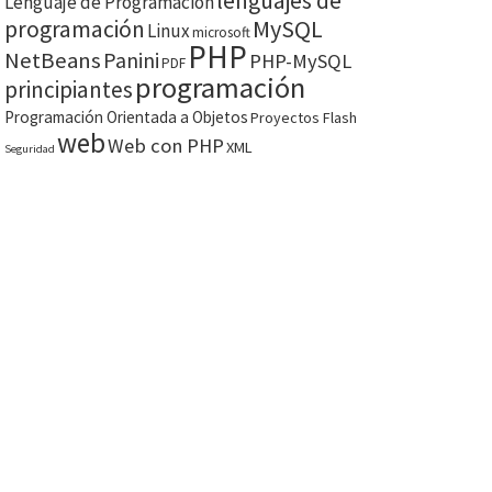
lenguajes de
Lenguaje de Programación
MySQL
programación
Linux
microsoft
PHP
NetBeans
Panini
PHP-MySQL
PDF
programación
principiantes
Programación Orientada a Objetos
Proyectos Flash
web
Web con PHP
XML
Seguridad