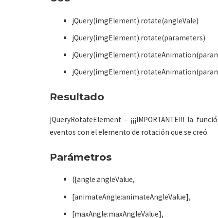
jQuery(imgElement).rotate(angleVale)
jQuery(imgElement).rotate(parameters)
jQuery(imgElement).rotateAnimation(para
jQuery(imgElement).rotateAnimation(para
Resultado
jQueryRotateElement – ¡¡¡IMPORTANTE!!! la funció
eventos con el elemento de rotación que se creó.
Parámetros
({angle:angleValue,
[animateAngle:animateAngleValue],
[maxAngle:maxAngleValue],