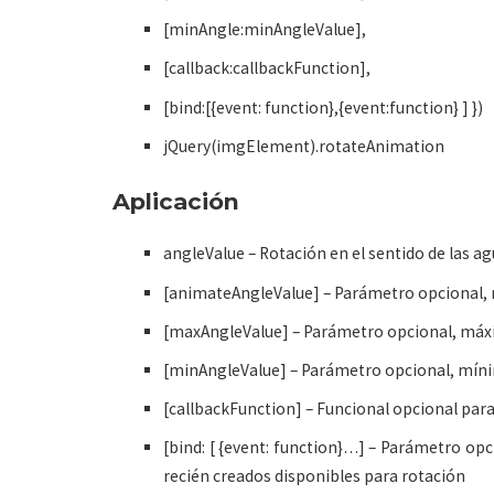
[minAngle:minAngleValue],
[callback:callbackFunction],
[bind:[{event: function},{event:function} ] })
jQuery(imgElement).rotateAnimation
Aplicación
angleValue – Rotación en el sentido de las ag
[animateAngleValue] – Parámetro opcional, r
[maxAngleValue] – Parámetro opcional, máxi
[minAngleValue] – Parámetro opcional, míni
[callbackFunction] – Funcional opcional par
[bind: [ {event: function}…] – Parámetro opc
recién creados disponibles para rotación