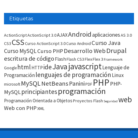
Etiquetas
Android
aplicaciones
AJAX
ActionScript
ActionScript 3.0
AS 3.0
CSS
Curso Java
CS3
Curso ActionScript 3.0
Curso Android
Drupal
Desarrollo Web
Curso MySQL
Curso PHP
escritura de código
Flash
Flash CS3
Flex
Flex 3
Framework
javascript
Java
html
ide
Lenguaje de
HTTP
Google
lenguajes de programación
Programación
Linux
PHP
MySQL
NetBeans
Panini
PHP-
microsoft
PDF
programación
principiantes
MySQL
web
Programación Orientada a Objetos
Proyectos Flash
Seguridad
Web con PHP
XML