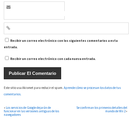
Recibir un correo electrónico con los siguientes comentarios a esta
entrada.
Recibir un correo electrónico con cada nueva entrada.
Este sitio usa Akismet para reducir el spam.
Aprende cómo se procesan los datos de tus
comentarios.
«
Los servicios de Google dejarán de
Se confirman los primeros detalles del
funcionar en las versiones antiguas de los
mando de Wii 2
»
navegadores