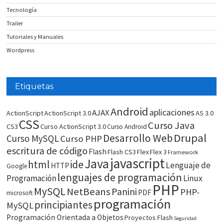
Tecnología
Trailer
Tutoriales y Manuales
Wordpress
Etiquetas
Android
aplicaciones
AJAX
ActionScript
ActionScript 3.0
AS 3.0
CSS
Curso Java
CS3
Curso ActionScript 3.0
Curso Android
Drupal
Desarrollo Web
Curso MySQL
Curso PHP
escritura de código
Flash
Flash CS3
Flex
Flex 3
Framework
javascript
Java
html
ide
Lenguaje de
HTTP
Google
lenguajes de programación
Programación
Linux
PHP
MySQL
NetBeans
Panini
PHP-
PDF
microsoft
programación
principiantes
MySQL
Programación Orientada a Objetos
Proyectos Flash
Seguridad