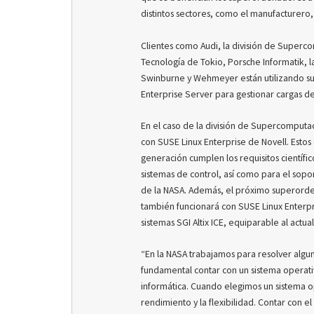
distintos sectores, como el manufacturero, 
Clientes como Audi, la división de Superc
Tecnología de Tokio, Porsche Informatik, l
Swinburne y Wehmeyer están utilizando s
Enterprise Server para gestionar cargas d
En el caso de la división de Supercomput
con SUSE Linux Enterprise de Novell. Estos 
generación cumplen los requisitos científi
sistemas de control, así como para el sopor
de la NASA. Además, el próximo superorden
también funcionará con SUSE Linux Enterpr
sistemas SGI Altix ICE, equiparable al ac
“En la NASA trabajamos para resolver algun
fundamental contar con un sistema operativ
informática. Cuando elegimos un sistema op
rendimiento y la flexibilidad. Contar con e