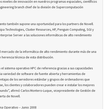
s niveles de innovación en nuestros programas espaciales, científicos
engineering branch chief de la división de Supercomputación
miento también supone una oportunidad para los partners de Novell.
tipa Technologies, Cluster Resources, HP, Penguin Computing, SGI y
terprise Server a las soluciones informáticas de alto rendimiento
del mercado de la informática de alto rendimiento durante más de una
herencia técnica de esta distribución.
 el sistema operativo HPC de referencia gracias a sus capacidades
lia variedad de software de fuente abierta y herramientas de
ventajas de los servidores estándar y grupos de ordenadores que
e, los clientes y colaboradores pueden crear e instalar los mejores
 mundo”, afirmó Carlos Montero-Luque, vicepresidente de Gestión de
rta de Novell.
ema Operativo – Junio 2008