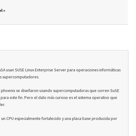
l »
ASA usan SUSE Linux Enterprise Server para operaciones informáticas
es supercomputadores.
la phoenix se diseñaron usando supercomputadoras que corren SuSE
ara este fin. Pero el dato más curioso es el sistema operativo que
er.
jo un CPU especialmente fortalecido y una placa base producida por