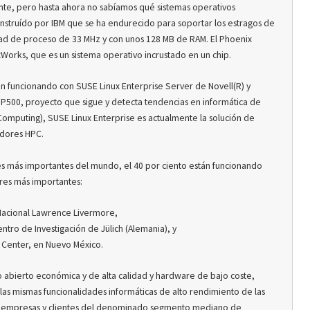
nte, pero hasta ahora no sabíamos qué sistemas operativos
onstruído por IBM que se ha endurecido para soportar los estragos de
idad de proceso de 33 MHz y con unos 128 MB de RAM. El Phoenix
Works, que es un sistema operativo incrustado en un chip.
funcionando con SUSE Linux Enterprise Server de Novell(R) y
P500, proyecto que sigue y detecta tendencias en informática de
omputing), SUSE Linux Enterprise es actualmente la solución de
adores HPC.
 más importantes del mundo, el 40 por ciento están funcionando
tres más importantes:
Nacional Lawrence Livermore,
tro de Investigación de Jülich (Alemania), y
s Center, en Nuevo México.
o abierto económica y de alta calidad y hardware de bajo coste,
 las mismas funcionalidades informáticas de alto rendimiento de las
a empresas y clientes del denominado segmento mediano de