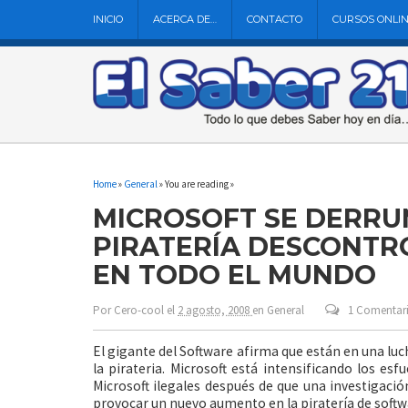
INICIO
ACERCA DE…
CONTACTO
CURSOS ONLI
Home
»
General
» You are reading »
MICROSOFT SE DERRU
PIRATERÍA DESCONTR
EN TODO EL MUNDO
Por
Cero-cool
el
2 agosto, 2008
en
General
1 Comentar
El gigante del Software afirma que están en una lu
la pirateria. Microsoft está intensificando los es
Microsoft ilegales después de que una investigaci
provocar un nuevo aumento en la piratería de softw