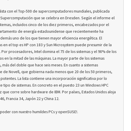
la lista con el Top-500 de supercomputadores mundiales, publicada
e Supercomputación que se celebra en Dresden. Según el informe el
istemas, incluidos cinco de los diez primeros, encabezados por el
artamento de energía estadounidense que recientemente ha
además uno de los que tienen mayor eficiencia energética. El
s en el top es HP con 183 y Sun Microsystem puede presumir de la
. Por procesadores, Intel domina el 75 de los sistemas y el 90% de los
os en la mitad de las máquinas. La mayor parte de los sistemas
 más del doble que hace seis meses. En cuanto a sistemas
se de Novell, que gobierna nada menos que 20 de los 50 primeros,
tentes. La lista contiene una incorporación significativa por lo
e tipo de sistemas. En concreto en el puesto 23 un Windows HPC
 que corre sobre hardware de IBM. Por países, Estados Unidos aloja
6, Francia 34, Japón 22 y China 12.
 poder con nuestro humildes PCs y openSUSE!.