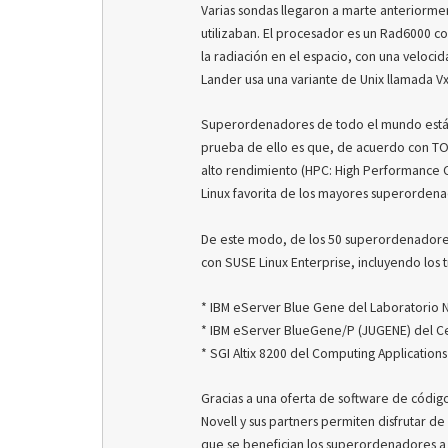
Varias sondas llegaron a marte anteriorme
utilizaban. El procesador es un Rad6000 c
la radiación en el espacio, con una veloc
Lander usa una variante de Unix llamada Vx
Superordenadores de todo el mundo están 
prueba de ello es que, de acuerdo con TO
alto rendimiento (HPC: High Performance C
Linux favorita de los mayores superorden
De este modo, de los 50 superordenadores
con SUSE Linux Enterprise, incluyendo los 
* IBM eServer Blue Gene del Laboratorio 
* IBM eServer BlueGene/P (JUGENE) del Cen
* SGI Altix 8200 del Computing Application
Gracias a una oferta de software de códig
Novell y sus partners permiten disfrutar de
que se benefician los superordenadores 