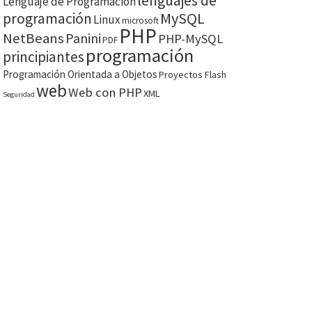
lenguajes de
Lenguaje de Programación
MySQL
programación
Linux
microsoft
PHP
NetBeans
Panini
PHP-MySQL
PDF
programación
principiantes
Programación Orientada a Objetos
Proyectos Flash
web
Web con PHP
XML
Seguridad