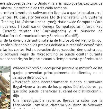
revendedores del Reino Unido y ha afirmado que las capturas de
 es ahora un promedio de tres cada semana.
rmiten la venta de software sin licencia o que lo instalan en el
guientes: PC Casualty Services Ltd (Manchester); ETG Systems
r Trading Ltd (Ashton-under-Lyne); Nationwide Computer Care
 modernos ( Southwark); Omega Computadoras (Ilford); Red
 (Orsett); Yemtec Ltd (Birmingham) y NT Servicios de
 Solución de Comunicaciones y Servicios (Cardiff).
or de la division de antipiratería de Microsoft del Reino Unido,
 están sufriendo en los precios debido a la recesión económica
ortar los costes. Esta operación de persecucion demuestra que,
do software ilegal de Microsoft no se puede ocultar durante
 encontrarle, no importa cuanto tiempo cueste y dónde usted
Wardell expresó su decepción por que la mayoría de las
quejas provenían principalmente de clientes, no el
canal de distribucion.
«Microsoft sabe necesariamente cuando el software
ilegal viene a través de los propios Distribuidores, ya
que sólo puede beneficiar al canal de distribucion «,
dijo.
Una investigación reciente, llevada a cabo por la
Federación Contra la Pirateria y el Robo de Software