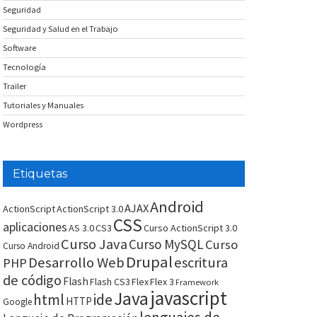
Seguridad
Seguridad y Salud en el Trabajo
Software
Tecnología
Trailer
Tutoriales y Manuales
Wordpress
Etiquetas
Android
AJAX
ActionScript
ActionScript 3.0
CSS
aplicaciones
AS 3.0
CS3
Curso ActionScript 3.0
Curso Java
Curso MySQL
Curso
Curso Android
Drupal
Desarrollo Web
escritura
PHP
de código
Flash
Flash CS3
Flex
Flex 3
Framework
javascript
Java
html
ide
HTTP
Google