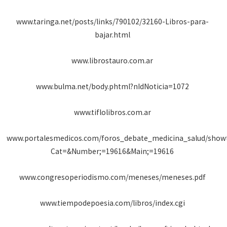
www.taringa.net/posts/links/790102/32160-Libros-para-
bajar.html
www.librostauro.com.ar
www.bulma.net/body.phtml?nIdNoticia=1072
www.tiflolibros.com.ar
www.portalesmedicos.com/foros_debate_medicina_salud/show
Cat=&Number;=19616&Main;=19616
www.congresoperiodismo.com/meneses/meneses.pdf
www.tiempodepoesia.com/libros/index.cgi