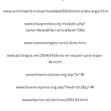
www.archimadrid.es/espiritualidad/00biblioteca/descargar.htm
www.linuxpreview.org/modules.php?
name=News&file;=article&sid=3382
www.mansioningles.com/Libros.htm
www.actilingua.net/2004/04/libros-en-espaol-para-bajar-
de.html
www.binario.utpinux.org/wp/?p=46
www.binario.utpinux.org/wp/?feed=rss2&p;=46
www.elastico.net/archives/005194.html