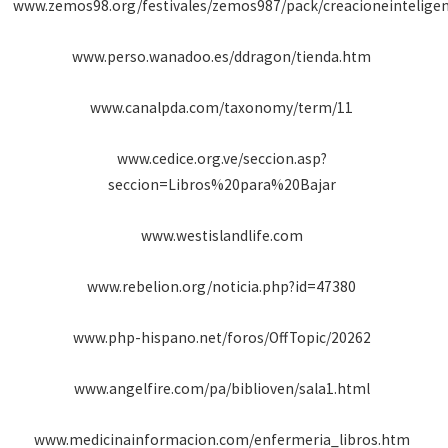
www.zemos98.org/festivales/zemos987/pack/creacioneinteligenc
www.perso.wanadoo.es/ddragon/tienda.htm
www.canalpda.com/taxonomy/term/11
www.cedice.org.ve/seccion.asp?
seccion=Libros%20para%20Bajar
www.westislandlife.com
www.rebelion.org/noticia.php?id=47380
www.php-hispano.net/foros/OffTopic/20262
www.angelfire.com/pa/biblioven/sala1.html
www.medicinainformacion.com/enfermeria_libros.htm