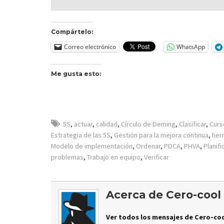
Compártelo:
Correo electrónico
WhatsApp
Me gusta esto:
5S
,
actuar
,
calidad
,
Círculo de Deming
,
Clasificar
,
Curs
Estrategia de las 5S
,
Gestión para la mejora continua
,
her
Modelo de implementación
,
Ordenar
,
PDCA
,
PHVA
,
Planifi
problemas
,
Trabajo en equipo
,
Verificar
Acerca de Cero-cool
Ver todos los mensajes de Cero-coo