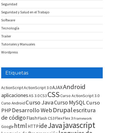
Seguridad
Seguridad y Salud en el Trabajo
Software
Tecnología
Trailer
Tutoriales y Manuales
Wordpress
Etiquetas
Android
AJAX
ActionScript
ActionScript 3.0
CSS
aplicaciones
AS 3.0
CS3
Curso ActionScript 3.0
Curso Java
Curso MySQL
Curso
Curso Android
Drupal
Desarrollo Web
escritura
PHP
de código
Flash
Flash CS3
Flex
Flex 3
Framework
javascript
Java
html
ide
HTTP
Google