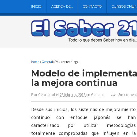
INICIO
ACERCA DE…
CONTACTO
CURSOS ONLI
Home
»
General
» You are reading »
Modelo de implementac
la mejora continua
Por
Cero-cool
el
28 febrero, 2018
en
General
Sin coment
Desde sus inicios, los sistemas de mejoramiento
continuo con enfoque japonés se han
caracterizado por utilizar metodologías
totalmente comprobadas que influyen en la