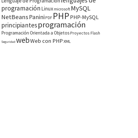
lenguajes de
Lenguaje de Programación
MySQL
programación
Linux
microsoft
PHP
NetBeans
Panini
PHP-MySQL
PDF
programación
principiantes
Programación Orientada a Objetos
Proyectos Flash
web
Web con PHP
XML
Seguridad