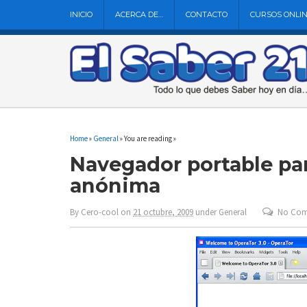
INICIO
ACERCA DE…
CONTACTO
CURSOS ONLI
Home
»
General
» You are reading »
Navegador portable pa
anónima
By
Cero-cool
on
21 octubre, 2009
under
General
No Co