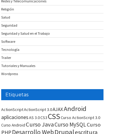
Redes y Telecomunicaciones
Religión
Salud
Seguridad
Seguridad y Salud en el Trabajo
Software
Tecnología
Trailer
Tutoriales y Manuales
Wordpress
Etiquetas
Android
AJAX
ActionScript
ActionScript 3.0
CSS
aplicaciones
AS 3.0
CS3
Curso ActionScript 3.0
Curso Java
Curso MySQL
Curso
Curso Android
Drupal
Desarrollo Web
escritura
PHP