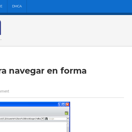
NE
DMCA
ra navegar en forma
mment