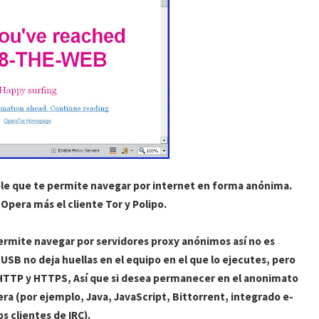
le
que te permite navegar por
internet
en forma anónima.
Opera más el cliente
Tor
y
Polipo
.
permite navegar por servidores
proxy
anónimos así no es
u
USB
no deja huellas en el equipo en el que lo ejecutes, pero
TTP y HTTPS, Así que si desea permanecer en el anonimato
era (por ejemplo, Java, JavaScript,
Bittorrent
, integrado e-
os clientes de
IRC
).