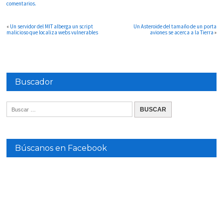
comentarios.
«
Un servidor del MIT alberga un script
Un Asteroide del tamaño de un porta
malicioso que localiza webs vulnerables
aviones se acerca a la Tierra
»
Buscador
Búscanos en Facebook