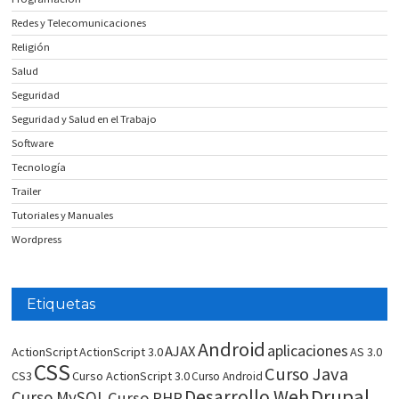
Redes y Telecomunicaciones
Religión
Salud
Seguridad
Seguridad y Salud en el Trabajo
Software
Tecnología
Trailer
Tutoriales y Manuales
Wordpress
Etiquetas
Android
aplicaciones
AJAX
ActionScript
ActionScript 3.0
AS 3.0
CSS
Curso Java
CS3
Curso ActionScript 3.0
Curso Android
Drupal
Desarrollo Web
Curso MySQL
Curso PHP