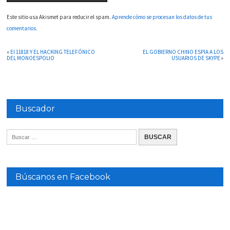
Este sitio usa Akismet para reducir el spam.
Aprende cómo se procesan los datos de tus
comentarios.
«
El 11818 Y EL HACKING TELEFÓNICO
EL GOBIERNO CHINO ESPIA A LOS
DEL MONOESPOLIO
USUARIOS DE SKYPE
»
Buscador
Búscanos en Facebook