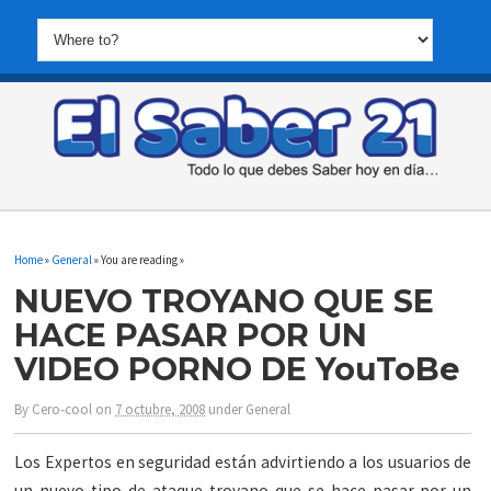
Home
»
General
» You are reading »
NUEVO TROYANO QUE SE
HACE PASAR POR UN
VIDEO PORNO DE YouToBe
By
Cero-cool
on
7 octubre, 2008
under
General
Los Expertos en seguridad están advirtiendo a los usuarios de
un nuevo tipo de ataque troyano que se hace pasar por un