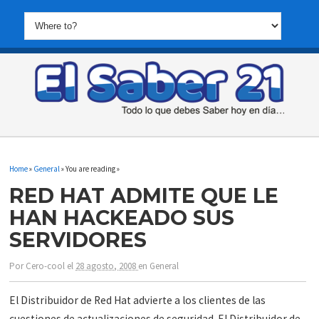
Home
»
General
» You are reading »
RED HAT ADMITE QUE LE
HAN HACKEADO SUS
SERVIDORES
Por
Cero-cool
el
28 agosto, 2008
en
General
El Distribuidor de Red Hat advierte a los clientes de las
cuestiones de actualizaciones de seguridad. El Distribuidor de