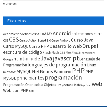
Wordpress
Etiquetas
Android
aplicaciones
AJAX
ActionScript
ActionScript 3.0
AS 3.0
CSS
Curso Java
CS3
Curso ActionScript 3.0
Curso Android
Drupal
Desarrollo Web
Curso MySQL
Curso PHP
escritura de código
Flash
Flash CS3
Flex
Flex 3
Framework
javascript
Java
html
ide
Lenguaje de
HTTP
Google
lenguajes de programación
Programación
Linux
PHP
MySQL
NetBeans
Panini
PHP-
microsoft
PDF
programación
principiantes
MySQL
web
Programación Orientada a Objetos
Proyectos Flash
Seguridad
Web con PHP
XML