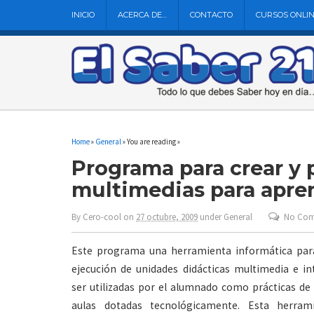
INICIO
ACERCA DE…
CONTACTO
CURSOS ONLI
Home
»
General
» You are reading »
Programa para crear y 
multimedias para apre
By
Cero-cool
on
27 octubre, 2009
under
General
No Co
Este programa una herramienta informática para
ejecución de unidades didácticas multimedia e in
ser utilizadas por el alumnado como prácticas de
aulas dotadas tecnológicamente. Esta herram