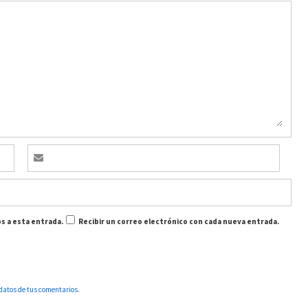
s a esta entrada.
Recibir un correo electrónico con cada nueva entrada.
datos de tus comentarios.