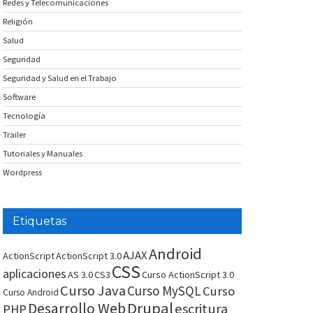
Redes y Telecomunicaciones
Religión
Salud
Seguridad
Seguridad y Salud en el Trabajo
Software
Tecnología
Trailer
Tutoriales y Manuales
Wordpress
Etiquetas
Android
AJAX
ActionScript
ActionScript 3.0
CSS
aplicaciones
AS 3.0
CS3
Curso ActionScript 3.0
Curso Java
Curso MySQL
Curso
Curso Android
Drupal
Desarrollo Web
escritura
PHP