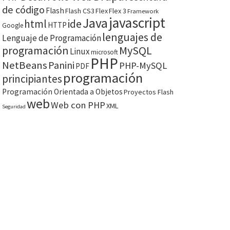
de código
Flash
Flash CS3
Flex
Flex 3
Framework
javascript
Java
html
ide
HTTP
Google
lenguajes de
Lenguaje de Programación
programación
MySQL
Linux
microsoft
PHP
NetBeans
Panini
PHP-MySQL
PDF
programación
principiantes
Programación Orientada a Objetos
Proyectos Flash
web
Web con PHP
XML
Seguridad