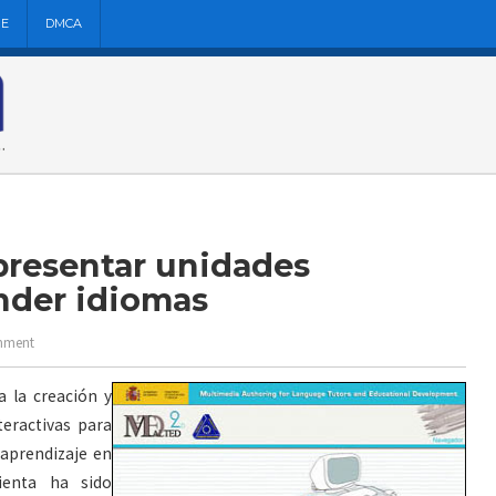
NE
DMCA
presentar unidades
nder idiomas
mment
 la creación y
teractivas para
 aprendizaje en
ienta ha sido