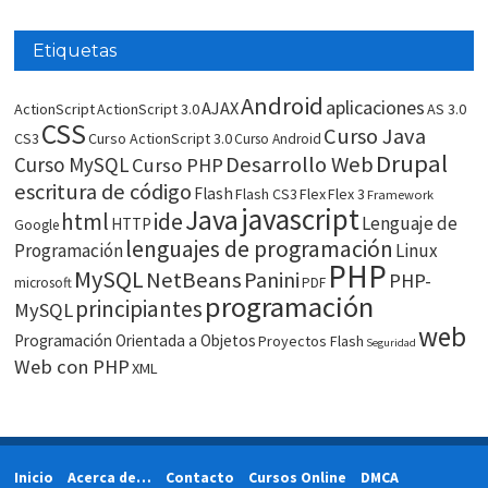
Etiquetas
Android
aplicaciones
AJAX
ActionScript
ActionScript 3.0
AS 3.0
CSS
Curso Java
CS3
Curso ActionScript 3.0
Curso Android
Drupal
Desarrollo Web
Curso MySQL
Curso PHP
escritura de código
Flash
Flash CS3
Flex
Flex 3
Framework
javascript
Java
html
ide
Lenguaje de
HTTP
Google
lenguajes de programación
Programación
Linux
PHP
MySQL
NetBeans
Panini
PHP-
microsoft
PDF
programación
principiantes
MySQL
web
Programación Orientada a Objetos
Proyectos Flash
Seguridad
Web con PHP
XML
Inicio
Acerca de…
Contacto
Cursos Online
DMCA