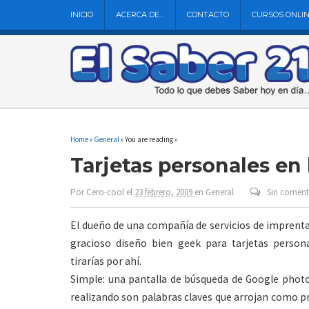
INICIO
ACERCA DE…
CONTACTO
CURSOS ONLI
Home
»
General
» You are reading »
Tarjetas personales en
Por
Cero-cool
el
23 febrero, 2009
en
General
Sin coment
El dueño de una compañía de servicios de imprenta 
gracioso diseño bien geek para tarjetas perso
tirarías por ahí.
Simple: una pantalla de búsqueda de Google phot
realizando son palabras claves que arrojan como pr