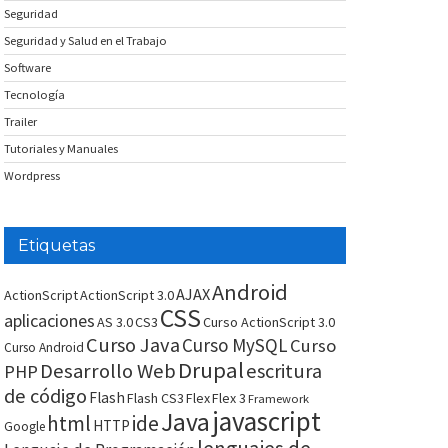
Seguridad
Seguridad y Salud en el Trabajo
Software
Tecnología
Trailer
Tutoriales y Manuales
Wordpress
Etiquetas
Android
AJAX
ActionScript
ActionScript 3.0
CSS
aplicaciones
AS 3.0
CS3
Curso ActionScript 3.0
Curso Java
Curso MySQL
Curso
Curso Android
Drupal
Desarrollo Web
escritura
PHP
de código
Flash
Flash CS3
Flex
Flex 3
Framework
javascript
Java
html
ide
HTTP
Google