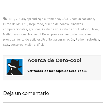
.NET
,
2D
,
3D
,
aprendizaje automático
,
C/C++
,
comunicaciones
,
Curso de MATLAB
,
Depurado
,
diseño de control
,
finanzas
computacionales
,
gráficos
,
Gráficos 2D
,
Gráficos 3D
,
Hadoop
,
Java
,
Matlab
,
matrices
,
Microsoft Excel
,
procesamiento de imágenes
,
procesamiento de señales
,
Profiler
,
programación
,
Python
,
robótica
,
SQL
,
vectores
,
visión artificial
Acerca de Cero-cool
Ver todos los mensajes de Cero-cool »
Deja un comentario