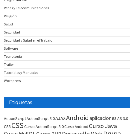
Redes y Telecomunicaciones
Religión
Salud
Seguridad
Seguridad y Salud en el Trabajo
Software
Tecnología
Trailer
Tutoriales y Manuales
Wordpress
Etiquetas
Android
aplicaciones
AJAX
ActionScript
ActionScript 3.0
AS 3.0
CSS
Curso Java
CS3
Curso ActionScript 3.0
Curso Android
Drupal
Desarrollo Web
Curso MySQL
Curso PHP