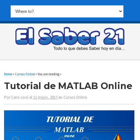
Home
»
Cursos Online
» You are reading »
Tutorial de MATLAB Online
Por
Cero-cool
el
11 mayo, 2017
en
Cursos Online