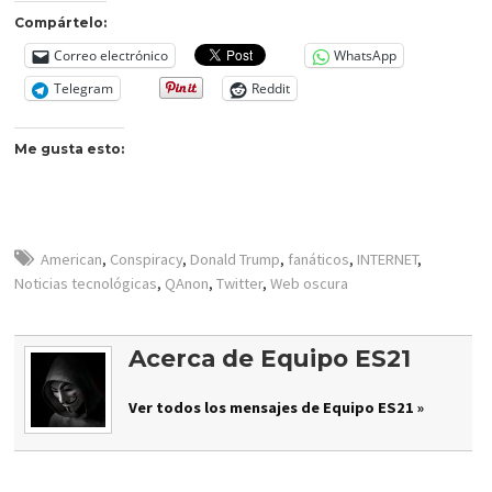
Compártelo:
Correo electrónico
WhatsApp
Telegram
Reddit
Me gusta esto:
American
,
Conspiracy
,
Donald Trump
,
fanáticos
,
INTERNET
,
Noticias tecnológicas
,
QAnon
,
Twitter
,
Web oscura
Acerca de Equipo ES21
Ver todos los mensajes de Equipo ES21 »