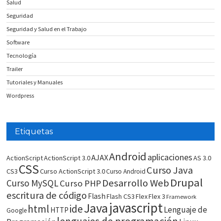
Salud
Seguridad
Seguridad y Salud en el Trabajo
Software
Tecnología
Trailer
Tutoriales y Manuales
Wordpress
Etiquetas
Android
aplicaciones
AJAX
ActionScript
ActionScript 3.0
AS 3.0
CSS
Curso Java
CS3
Curso ActionScript 3.0
Curso Android
Drupal
Desarrollo Web
Curso MySQL
Curso PHP
escritura de código
Flash
Flash CS3
Flex
Flex 3
Framework
javascript
Java
html
ide
Lenguaje de
HTTP
Google