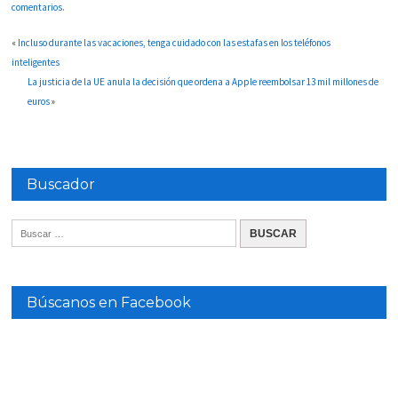
comentarios.
«
Incluso durante las vacaciones, tenga cuidado con las estafas en los teléfonos
inteligentes
La justicia de la UE anula la decisión que ordena a Apple reembolsar 13 mil millones de
euros
»
Buscador
Búscanos en Facebook