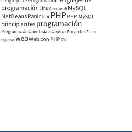
lenguajes de
Lenguaje de Programación
MySQL
programación
Linux
microsoft
PHP
NetBeans
Panini
PHP-MySQL
PDF
programación
principiantes
Programación Orientada a Objetos
Proyectos Flash
web
Web con PHP
XML
Seguridad