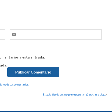
comentarios a esta entrada.
rada.
datos de tus comentarios.
Etsy, la tienda online que se popularizó gracias a blogs
»