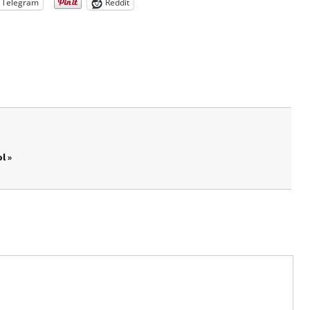
Telegram
Reddit
l »