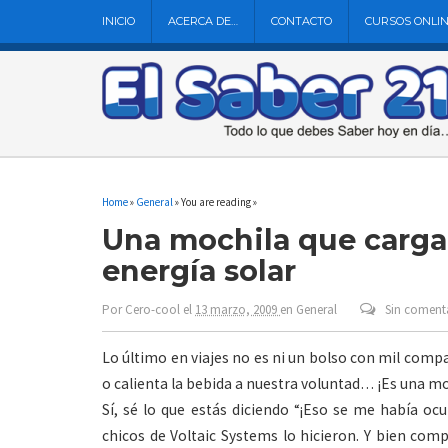
INICIO
ACERCA DE…
CONTACTO
CURSOS ONLI
Home
»
General
» You are reading »
Una mochila que carga 
energía solar
Por
Cero-cool
el
13 marzo, 2009
en
General
Sin coment
Lo último en viajes no es ni un bolso con mil comp
o calienta la bebida a nuestra voluntad… ¡Es una mo
Sí, sé lo que estás diciendo “¡Eso se me había oc
chicos de Voltaic Systems lo hicieron. Y bien comp