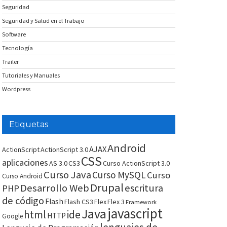
Seguridad
Seguridad y Salud en el Trabajo
Software
Tecnología
Trailer
Tutoriales y Manuales
Wordpress
Etiquetas
Android
AJAX
ActionScript
ActionScript 3.0
CSS
aplicaciones
AS 3.0
CS3
Curso ActionScript 3.0
Curso Java
Curso MySQL
Curso
Curso Android
Drupal
Desarrollo Web
escritura
PHP
de código
Flash
Flash CS3
Flex
Flex 3
Framework
javascript
Java
html
ide
HTTP
Google