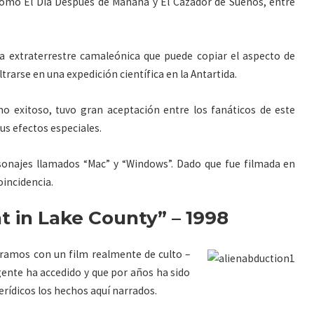
 como El Día Después de Mañana y El Cazador de Sueños, entre
da extraterrestre camaleónica que puede copiar el aspecto de
rarse en una expedición científica en la Antartida.
 exitoso, tuvo gran aceptación entre los fanáticos de este
us efectos especiales.
onajes llamados “Mac” y “Windows”. Dado que fue filmada en
oincidencia.
t in Lake County” – 1998
ntramos con un film realmente de culto –
gente ha accedido y que por años ha sido
rídicos los hechos aquí narrados.