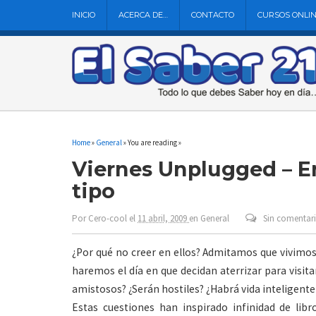
INICIO
ACERCA DE…
CONTACTO
CURSOS ONLI
Home
»
General
» You are reading »
Viernes Unplugged – E
tipo
Por
Cero-cool
el
11 abril, 2009
en
General
Sin comentar
¿Por qué no creer en ellos? Admitamos que vivimos
haremos el día en que decidan aterrizar para visita
amistosos? ¿Serán hostiles? ¿Habrá vida inteligente
Estas cuestiones han inspirado infinidad de libr