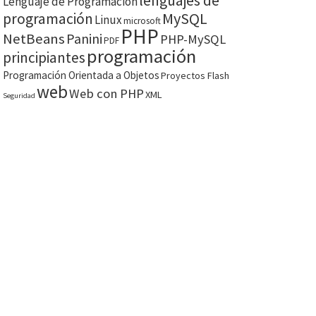
lenguajes de
Lenguaje de Programación
MySQL
programación
Linux
microsoft
PHP
NetBeans
Panini
PHP-MySQL
PDF
programación
principiantes
Programación Orientada a Objetos
Proyectos Flash
web
Web con PHP
XML
Seguridad