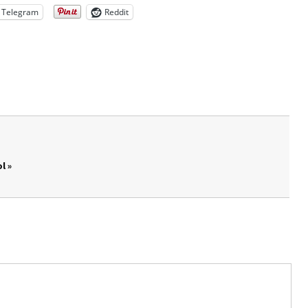
Telegram
Reddit
l »