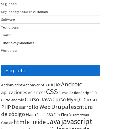
Seguridad
Seguridad y Salud en el Trabajo
Software
Tecnología
Trailer
Tutoriales y Manuales
Wordpress
Etiquetas
Android
AJAX
ActionScript
ActionScript 3.0
CSS
aplicaciones
AS 3.0
CS3
Curso ActionScript 3.0
Curso Java
Curso MySQL
Curso
Curso Android
Drupal
Desarrollo Web
escritura
PHP
de código
Flash
Flash CS3
Flex
Flex 3
Framework
javascript
Java
html
ide
HTTP
Google