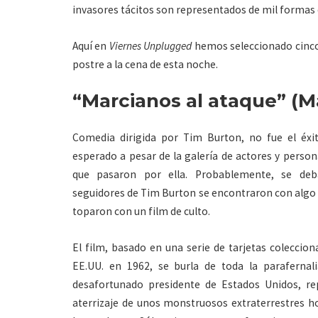
invasores tácitos son representados de mil formas 
Aquí en
Viernes Unplugged
hemos seleccionado cinco 
postre a la cena de esta noche.
“Marcianos al ataque” (Ma
Comedia dirigida por Tim Burton, no fue el éxit
esperado a pesar de la galería de actores y perso
que pasaron por ella. Probablemente, se de
seguidores de Tim Burton se encontraron con algo i
toparon con un film de culto.
El film, basado en una serie de tarjetas colecci
EE.UU. en 1962, se burla de toda la parafernal
desafortunado presidente de Estados Unidos, r
aterrizaje de unos monstruosos extraterrestres hos