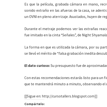
Es que la película, grabada cámara en mano, recr
sonido extraño en las afueras de la casa, se aden
un OVNI en pleno aterrizaje. Asustados, huyen de re
Durante el metraje podemos ver las extrañas reacc
fue imitado en la cinta “Señales”, de Night Shyamal
La forma en que es utilizada la cámara, por su par
se llevó el mérito de “falsa grabación inedita descu
El dato curioso:
Su presupuesto fue de aproximadam
Con estas recomendaciones estarás listo para un fi
que te mantendrá minuto a minuto, observando el c
[[Sigue en: http://cursotallers.blogspot.com]]
Compártelo: