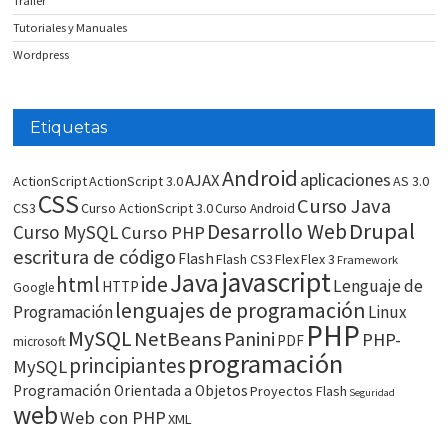
Trailer
Tutoriales y Manuales
Wordpress
Etiquetas
Android
aplicaciones
AJAX
ActionScript
ActionScript 3.0
AS 3.0
CSS
Curso Java
CS3
Curso ActionScript 3.0
Curso Android
Drupal
Desarrollo Web
Curso MySQL
Curso PHP
escritura de código
Flash
Flash CS3
Flex
Flex 3
Framework
javascript
Java
html
ide
Lenguaje de
HTTP
Google
lenguajes de programación
Programación
Linux
PHP
MySQL
NetBeans
Panini
PHP-
PDF
microsoft
programación
principiantes
MySQL
Programación Orientada a Objetos
Proyectos Flash
Seguridad
web
Web con PHP
XML