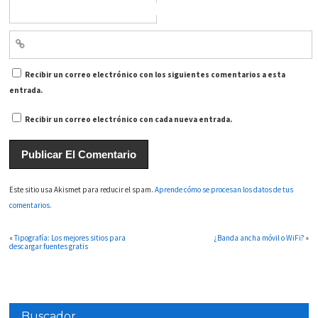
Recibir un correo electrónico con los siguientes comentarios a esta
entrada.
Recibir un correo electrónico con cada nueva entrada.
Este sitio usa Akismet para reducir el spam.
Aprende cómo se procesan los datos de tus
comentarios.
«
Tipografía: Los mejores sitios para
¿Banda ancha móvil o WiFi?
»
descargar fuentes gratis
Buscador