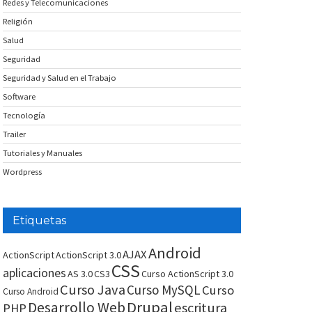
Redes y Telecomunicaciones
Religión
Salud
Seguridad
Seguridad y Salud en el Trabajo
Software
Tecnología
Trailer
Tutoriales y Manuales
Wordpress
Etiquetas
Android
AJAX
ActionScript
ActionScript 3.0
CSS
aplicaciones
AS 3.0
CS3
Curso ActionScript 3.0
Curso Java
Curso MySQL
Curso
Curso Android
Drupal
Desarrollo Web
escritura
PHP