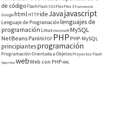
de código
Flash
Flash CS3
Flex
Flex 3
Framework
javascript
Java
html
ide
HTTP
Google
lenguajes de
Lenguaje de Programación
programación
MySQL
Linux
microsoft
PHP
NetBeans
Panini
PHP-MySQL
PDF
programación
principiantes
Programación Orientada a Objetos
Proyectos Flash
web
Web con PHP
XML
Seguridad