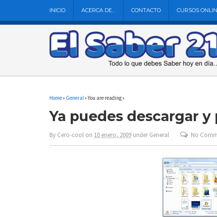
INICIO
ACERCA DE…
CONTACTO
CURSOS ONLI
Home
»
General
» You are reading »
Ya puedes descargar y
By
Cero-cool
on
10 enero, 2009
under
General
No Comm